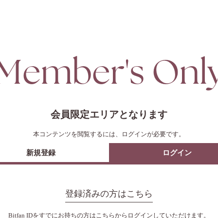
Member's Onl
会員限定エリアとなります
本コンテンツを閲覧するには、ログインが必要です。
新規登録
ログイン
登録済みの方はこちら
Bitfan IDをすでにお持ちの方はこちらからログインしていただけます。