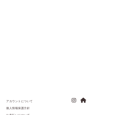
アカウントについて
個人情報保護方針