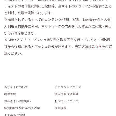
ティストの著作権に関わる投稿等、当サイトのスタッフが不適切である
と判断した場合削除いたします。
※掲載されているすべてのコンテンツ(情報、写真、動画等)を自らの個
人利用目的以外に利用、ネットワークの内外を問わず公衆に転載・掲出
する行為を禁じます。
※BItfanアプリで、プッシュ通知受け取り設定を行っておくと、潮紗理
菜から投稿があるとプッシュ通知が届きます。設定方法は
こちら
をご確
認ください。
当サイトについて
アカウントについて
利用規約
個人情報保護方針
お客さまへのお願い
お支払いについて
特定商取引法に基づく表示
推奨環境
よくあるご質問