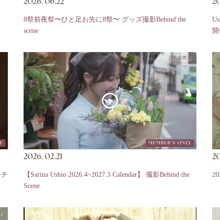
2026.
06.22
20
8祭前夜祭〜ひと足お先に8祭〜 グッズ撮影Behind the
U
scene
開
Y
MEMBER'S ONLY
2026.
02.21
20
！チ
【Sarina Ushio 2026.4~2027.3 Calendar】 撮影Behind the
2
Scene