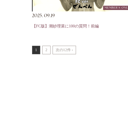
MEMBER'S ONL
2025.
09.19
【FC版】潮紗理菜に100の質問！前編
1
2
次の12件 ›