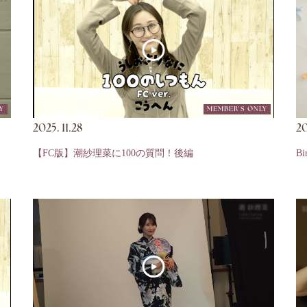
Y
MEMBER'S ONLY
2025.
11.28
20
【FC版】潮紗理菜に100の質問！後編
Bi