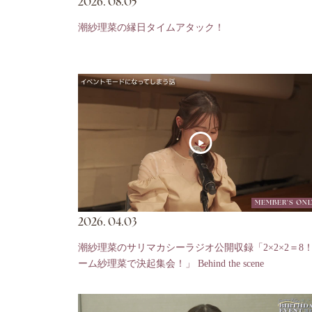
2026.
08.05
潮紗理菜の縁日タイムアタック！
MEMBER'S ONL
2026.
04.03
潮紗理菜のサリマカシーラジオ公開収録「2×2×2＝8
ーム紗理菜で決起集会！」 Behind the scene