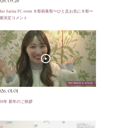
26.
05.26
shio Sarina FC event ８祭前夜祭〜ひと足お先に８祭〜
催決定コメント
MEMBER'S ONLY
26.
01.01
026年 新年のご挨拶