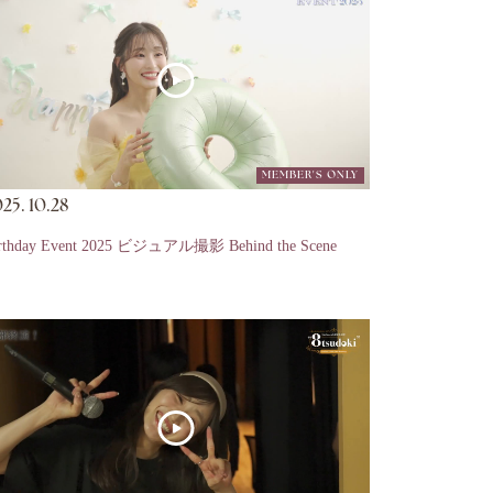
MEMBER'S ONLY
25.
10.28
rthday Event 2025 ビジュアル撮影 Behind the Scene