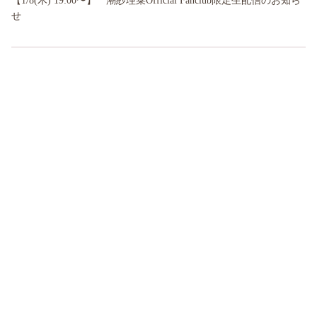
【1/8(木) 19:00〜】 潮紗理菜Official Fanclub限定生配信のお知ら
せ