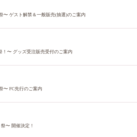
足お先に8祭〜 ゲスト解禁＆一般販売(抽選)のご案内
Ushio Sarina FC event 8祭前夜祭 〜ひと足お先に8祭！〜 グッズ受注販売受付のご案内
先に8祭〜 FC先行のご案内
先に８祭〜 開催決定！