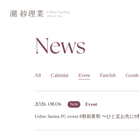
News
All
Calendar
Event
Fanclub
Goods
Event
2026.
08.06
New
Ushio Sarina FC event 8祭前夜祭 〜ひと足